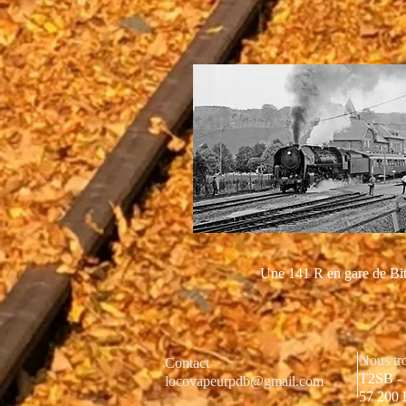
Une 141 R en gare de Bi
Nous tr
Contact
T2SB - 
locovapeurpdb@gmail.com
57 200 