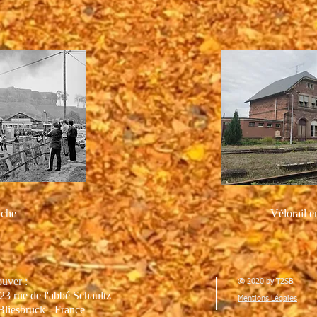
tche
Vélorail e
ouver :
© 2020 by T2SB
23 rue de l'abbé Schaultz
Mentions Légales
Bliesbruck - France