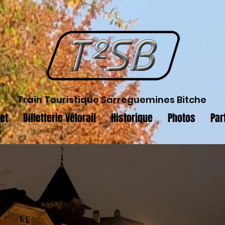
Train Touristique Sarreguemines Bitche
jet
Billetterie Vélorail
Historique
Photos
Par