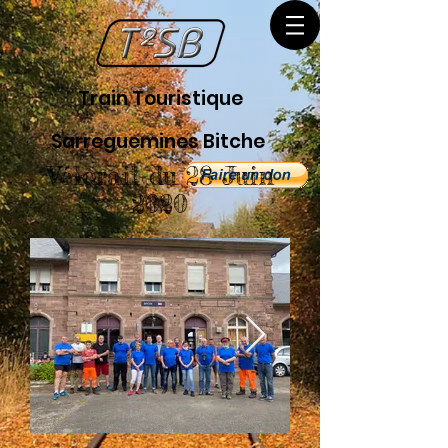
Train Touristique
Sarreguemines Bitche
Vélorail du 28 Juin
2020